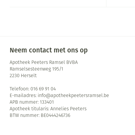
Zuurstof
Eelt
Ademhalingsste
Eksteroog - lik
Toon meer
Spieren en gew
Neem contact met ons op
Specifiek voor
Naalden en spu
Apotheek Peeters Ramsel BVBA
Infecties
Lichaamsverzor
Spuiten
Ramselsesteenweg 195/1
2230
Herselt
Deodorant
Oplossing voor 
Gezichtsverzorg
Naalden
Luizen
Telefoon:
016 69 91 04
E-mailadres:
info@
apotheekpeetersramsel.be
Naalden voor in
APB nummer:
133401
pennaalden
Diagnostica
Apotheek titularis:
Annelies Peeters
Toon meer
BTW nummer:
BE0444246736
Haar