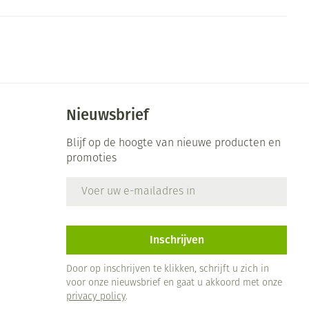
Bed
ng zon
Doorliggen - decubitis
ie
Urinewegen
Toon meer
id, spanning
Stoppen met roken
Nieuwsbrief
 en intieme
 Orthopedie -
Gezichtsreiniging -
Instrumenten
che verbanden
ontschminken
Blijf op de hoogte van nieuwe producten en
Anti tumor middelen
promoties
 anticonceptie
Reinigingsmelk, - crème, -
olie en gel
E-mail adres
jn
Anesthesie
Tonic - lotion
zorging
Micellair water
et
Inschrijven
ie
Diverse geneesmiddelen
Specifiek voor de ogen
Door op inschrijven te klikken, schrijft u zich in
Toon meer
voor onze nieuwsbrief en gaat u akkoord met onze
privacy policy
.