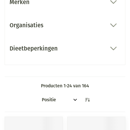
Merken
filter
Organisaties
filter
Dieetbeperkingen
filter
Producten
1
-
24
van
164
Sorteer op: