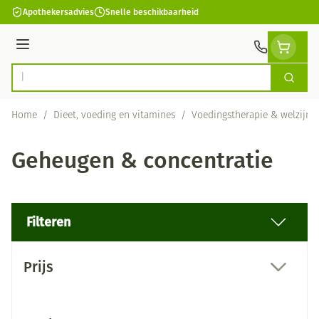
Ga naar de inhoud
Apothekersadvies
Snelle beschikbaarheid
Menu
Zoek
Product, merk, categorie...
Home
/
Dieet, voeding en vitamines
/
Voedingstherapie & welzijn
Geheugen & concentratie
Filteren
Doorgaan naar productlijst
Prijs
filter