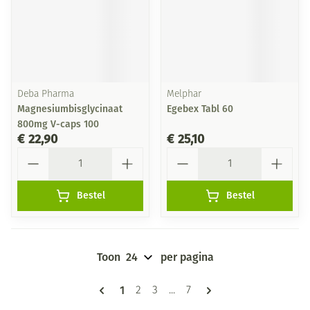
Deba Pharma
Melphar
Magnesiumbisglycinaat
Egebex Tabl 60
800mg V-caps 100
€ 22,90
€ 25,10
Aantal
Aantal
Bestel
Bestel
Toon
per pagina
Pagina's
U lees momenteel pagina
1
Pagina
Pagina
Pagina
2
3
...
7