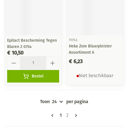
Epitact Bescherming Tegen
Heka
Heka Zom Blaarpleister
Blaren 2 0754
€ 10,50
Assortiment 6
Aantal
€ 6,23
Bestel
Niet beschikbaar
Toon
per pagina
Pagina's
U lees momenteel pagina
1
Pagina
2