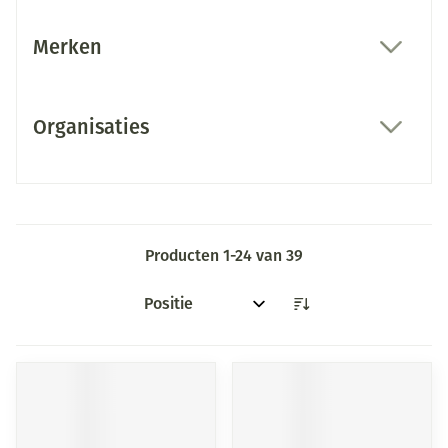
Merken
filter
Organisaties
filter
Producten
1
-
24
van
39
Sorteer op: