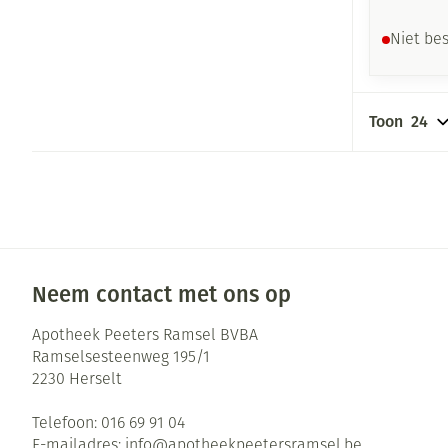
Niet be
Toon
Neem contact met ons op
Apotheek Peeters Ramsel BVBA
Ramselsesteenweg 195/1
2230
Herselt
Telefoon:
016 69 91 04
E-mailadres:
info@
apotheekpeetersramsel.be