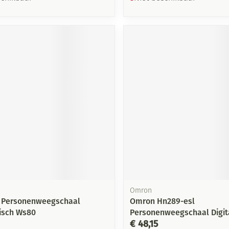
Omron
e Personenweegschaal
Omron Hn289-esl
isch Ws80
Personenweegschaal Digita
€ 48,15