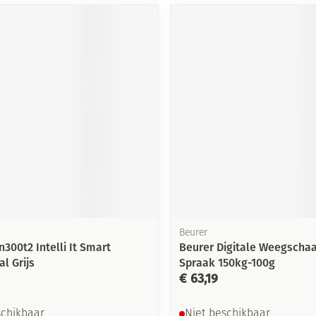
Mondmaskers
ging
Supplementen
Insectenwe
middelen
ssen
-
id
Zelfbruiner
Scheren
Beurer
300t2 Intelli It Smart
Beurer Digitale Weegschaa
l Grijs
Spraak 150kg-100g
€ 63,19
schikbaar
Niet beschikbaar