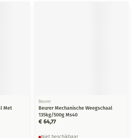
rende
Parfums en
geurproducten
CBD
Beurer
l Met
Beurer Mechanische Weegschaal
135kg/500g Ms40
€ 64,77
Niet beschikbaar