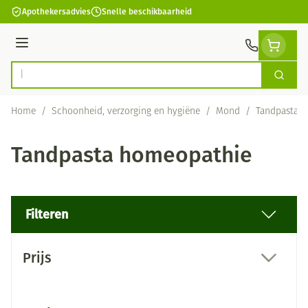
Ga naar de inhoud
Apothekersadvies
Snelle beschikbaarheid
Menu
Zoek
Product, merk, categorie...
Home
/
Schoonheid, verzorging en hygiëne
/
Mond
/
Tandpasta
Tandpasta homeopathie
Filteren
Doorgaan naar productlijst
Prijs
filter