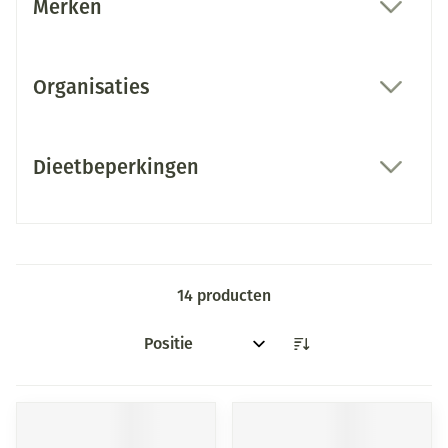
Merken
filter
Organisaties
filter
Dieetbeperkingen
filter
14
producten
Sorteer op: