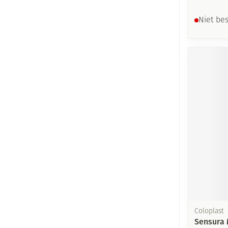
Niet be
Coloplast
Sensura 