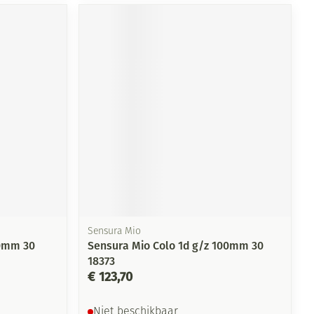
rende
Parfums en
geurproducten
CBD
Sensura Mio
70mm 30
Sensura Mio Colo 1d g/z 100mm 30
18373
€ 123,70
Niet beschikbaar