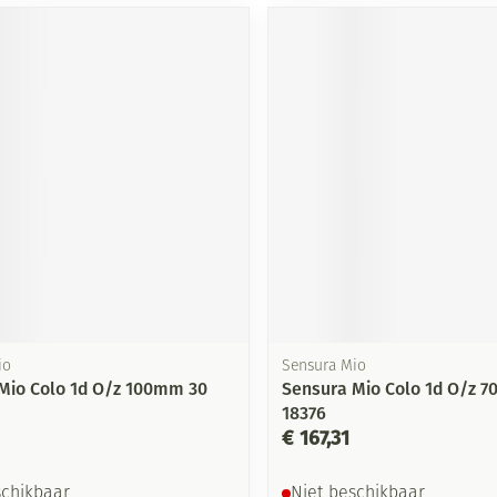
Mondmaskers
ging
Supplementen
Insectenwe
middelen
ssen
-
id
Zelfbruiner
Scheren
io
Sensura Mio
Mio Colo 1d O/z 100mm 30
Sensura Mio Colo 1d O/z 
18376
€ 167,31
schikbaar
Niet beschikbaar