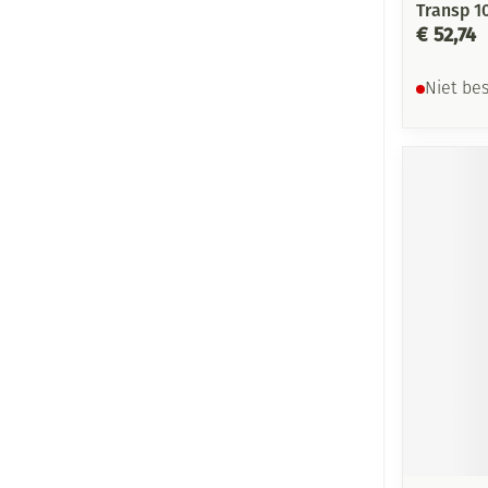
Transp 
€ 52,74
Niet be