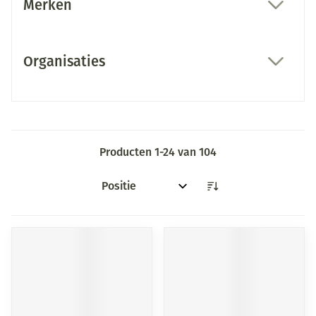
Merken
filter
Organisaties
filter
Producten
1
-
24
van
104
Sorteer op: