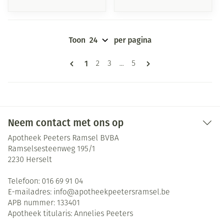
Toon
per pagina
Pagina's
U lees momenteel pagina
1
Pagina
Pagina
Pagina
2
3
...
5
Neem contact met ons op
Apotheek Peeters Ramsel BVBA
Ramselsesteenweg 195/1
2230
Herselt
Telefoon:
016 69 91 04
E-mailadres:
info@
apotheekpeetersramsel.be
APB nummer:
133401
Apotheek titularis:
Annelies Peeters