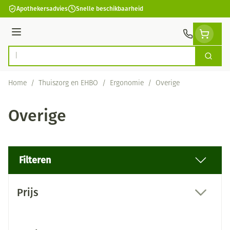
Ga naar de inhoud
Apothekersadvies
Snelle beschikbaarheid
Menu
Zoek
Product, merk, categorie...
Home
/
Thuiszorg en EHBO
/
Ergonomie
/
Overige
Overige
Filteren
Doorgaan naar productlijst
Prijs
filter