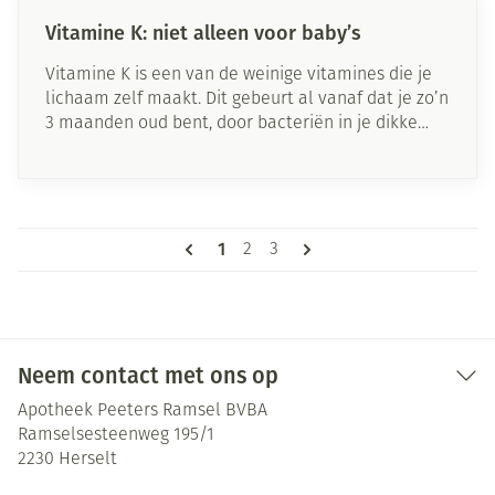
Vitamine K: niet alleen voor baby’s
Vitamine K is een van de weinige vitamines die je
lichaam zelf maakt. Dit gebeurt al vanaf dat je zo’n
3 maanden oud bent, door bacteriën in je dikke
darm. Vitamine K is belangrijk voor de botsterkte
en de bloedstolling. Hoewel zwangere moeders via
de placenta veel essentiële stoffen uitwisselen
met hun baby’s, is dit bij deze vitamine niet het
Pagina's
geval. Pasgeboren baby’s krijgen altijd vitamine K
U lees momenteel pagina
1
Pagina
Pagina
2
3
toegediend. Geef je borstvoeding, dan is het ook
belangrijk dat je jouw baby een vitamine K-
supplement geeft. Wie meteen flesvoeding wil of
moet geven, mag dit achterwege laten. In dat type
voeding zit er namelijk genoeg vitamine K.
Neem contact met ons op
Apotheek Peeters Ramsel BVBA
Ramselsesteenweg 195/1
2230
Herselt