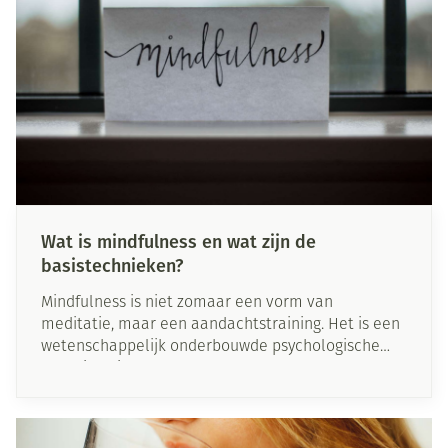
Wat is mindfulness en wat zijn de
basistechnieken?
Mindfulness is niet zomaar een vorm van
meditatie, maar een aandachtstraining. Het is een
wetenschappelijk onderbouwde psychologische
stroming die gaat over ‘leven met volle aandacht’.
Er doen veel misvattingen de ronde over
mindfulness, waarbij men het vaak koppelt aan
spiritualiteit en boeddhisme. In dit artikel leggen