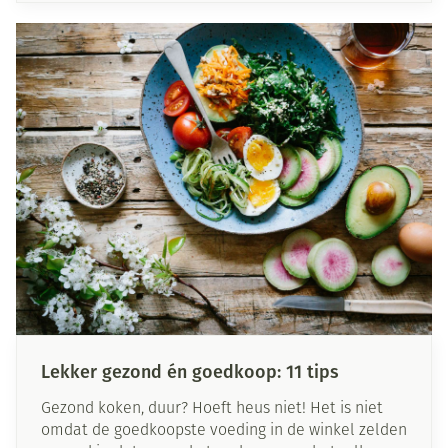
individuele en externe factoren. Lees in dit artikel
meer over de vochtbehoefte van je lichaam. Zo
kan je beter voor jezelf inschatten hoeveel water
je elke dag moet drinken.
Lekker gezond én goedkoop: 11 tips
Gezond koken, duur? Hoeft heus niet! Het is niet
omdat de goedkoopste voeding in de winkel zelden