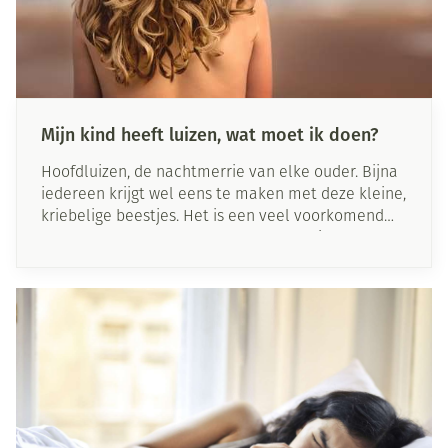
Mijn kind heeft luizen, wat moet ik doen?
Hoofdluizen, de nachtmerrie van elke ouder. Bijna
iedereen krijgt wel eens te maken met deze kleine,
kriebelige beestjes. Het is een veel voorkomend
probleem dat meestal schoolgaande kinderen en
hun familie treft. Luizen zijn gelukkig niet
gevaarlijk, maar kunnen wel erg veel ongemak
veroorzaken. Wat zijn luizen precies, hoe kan je ze
voorkomen en wat moet je doen als je kind toch
bezoek heeft van luizen? Wij vertellen je er alles
over!