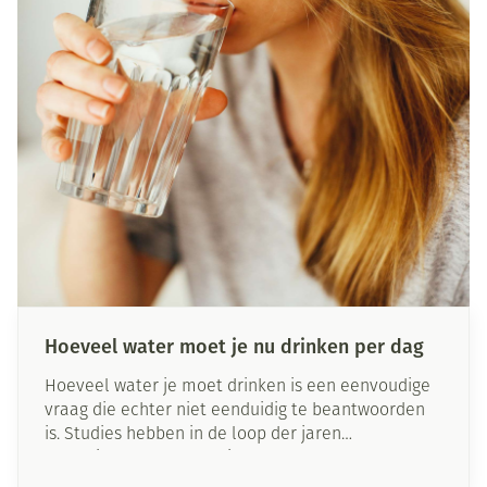
we je uit wat mindfulness is, en welke basisstappen
je tijdens je dagelijkse leven kan beoefenen.
Hoeveel water moet je nu drinken per dag
Hoeveel water je moet drinken is een eenvoudige
vraag die echter niet eenduidig te beantwoorden
is. Studies hebben in de loop der jaren
verschillende aanbevelingen opgeleverd. De
behoefte aan water hangt echter af van vele