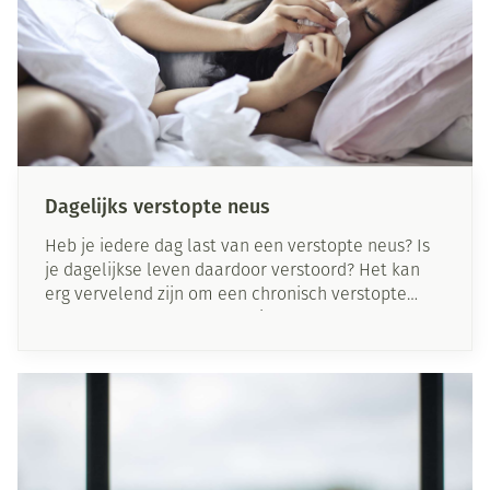
Dagelijks verstopte neus
Heb je iedere dag last van een verstopte neus? Is
je dagelijkse leven daardoor verstoord? Het kan
erg vervelend zijn om een chronisch verstopte
neus te hebben. Daarnaast is een constante
verstopping ook slecht voor jouw gezondheid. Je
bent namelijk kwetsbaarder voor frequente
verkoudheden en sinusinfecties. De ontstoken
sinussen kunnen bovendien leiden tot
vermoeidheid.