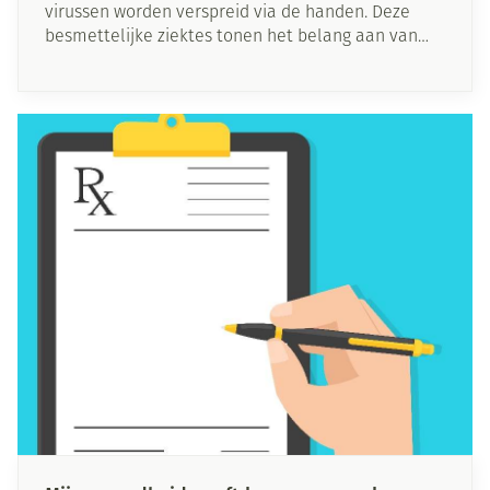
virussen worden verspreid via de handen. Deze
besmettelijke ziektes tonen het belang aan van
goed gewassen handen. Je komt in contact met
bacteriën en virussen via deurknoppen, toiletten,
winkelwagens en in vele andere situaties. Hoe en
wanneer moet je jouw handen wassen? Lees in dit
artikel wat jij kan doen om ziektes te voorkomen.