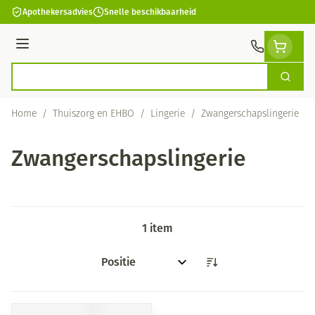
Ga naar de inhoud
Apothekersadvies
Snelle beschikbaarheid
Menu
Zoek
Product, merk, categorie...
Home
/
Thuiszorg en EHBO
/
Lingerie
/
Zwangerschapslingerie
Zwangerschapslingerie
1
item
Sorteer op: