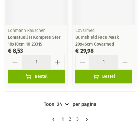
Lohmann Rauscher
Covarmed
Lomatuell H Kompres Ster
Burnshield Face Mask
10x10cm 10 23315
20x45cm Covarmed
€ 8,53
€ 29,98
Aantal
Aantal
Bestel
Bestel
Toon
per pagina
Pagina's
U lees momenteel pagina
1
Pagina
Pagina
2
3