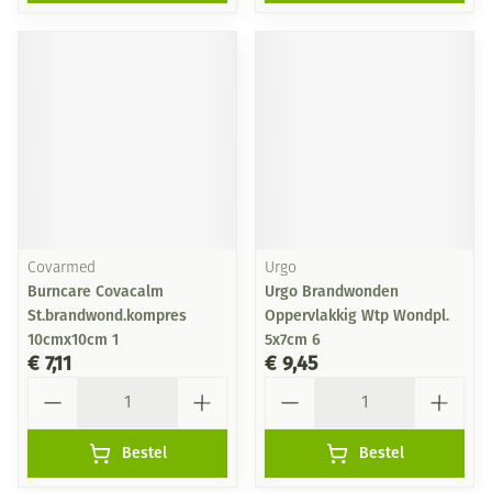
Covarmed
Urgo
Burncare Covacalm
Urgo Brandwonden
St.brandwond.kompres
Oppervlakkig Wtp Wondpl.
10cmx10cm 1
5x7cm 6
€ 7,11
€ 9,45
Aantal
Aantal
Bestel
Bestel