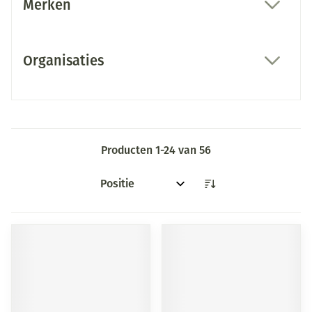
Merken
filter
Organisaties
filter
Producten
1
-
24
van
56
Sorteer op: