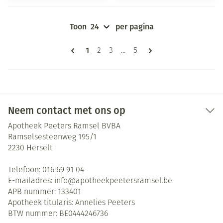
Toon
per pagina
Pagina's
U lees momenteel pagina
1
Pagina
Pagina
Pagina
2
3
...
5
Neem contact met ons op
Apotheek Peeters Ramsel BVBA
Ramselsesteenweg 195/1
2230
Herselt
Telefoon:
016 69 91 04
E-mailadres:
info@
apotheekpeetersramsel.be
APB nummer:
133401
Apotheek titularis:
Annelies Peeters
BTW nummer:
BE0444246736