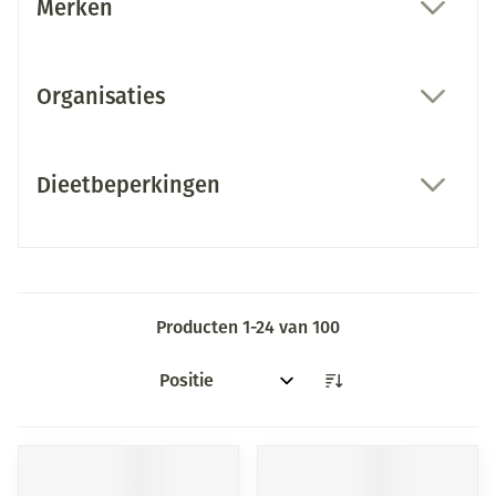
Merken
filter
Organisaties
filter
Dieetbeperkingen
filter
Producten
1
-
24
van
100
Sorteer op: