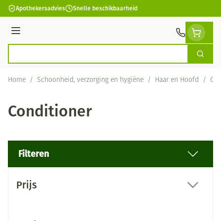
Ga naar de inhoud
Apothekersadvies
Snelle beschikbaarheid
Menu
Zoek
Product, merk, categorie...
Home
/
Schoonheid, verzorging en hygiëne
/
Haar en Hoofd
/
Con
Conditioner
Filteren
Doorgaan naar productlijst
Prijs
filter