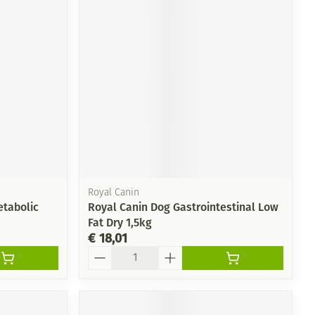
rende
Parfums en
geurproducten
Royal Canin
etabolic
Royal Canin Dog Gastrointestinal Low
Fat Dry 1,5kg
CBD
€ 18,01
Aantal