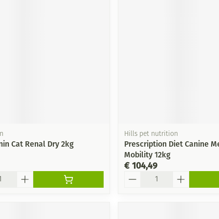
Mondmaskers
ging
Supplementen
Insectenwe
middelen
ssen
-
id
in
Hills pet nutrition
nin Cat Renal Dry 2kg
Prescription Diet Canine M
Mobility 12kg
Zelfbruiner
Scheren
€ 104,49
Aantal