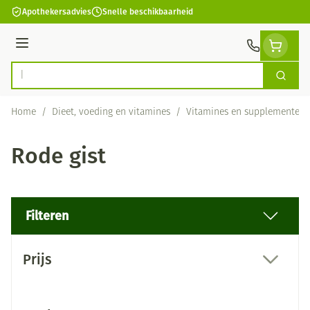
Ga naar de inhoud
Apothekersadvies
Snelle beschikbaarheid
Menu
Zoek
Product, merk, categorie...
Home
/
Dieet, voeding en vitamines
/
Vitamines en supplementen
Rode gist
Filteren
Doorgaan naar productlijst
Prijs
filter