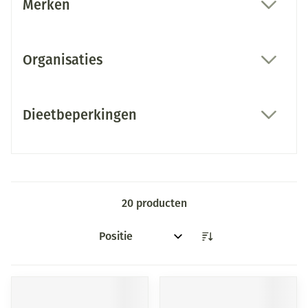
Merken
filter
Organisaties
filter
Dieetbeperkingen
filter
20
producten
Sorteer op: