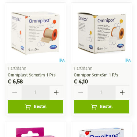
Hartmann
Hartmann
Omniplast 5cmx5m 1 P/s
Omnipor 5cmx5m 1 P/s
€ 6,58
€ 4,10
Aantal
Aantal
Bestel
Bestel