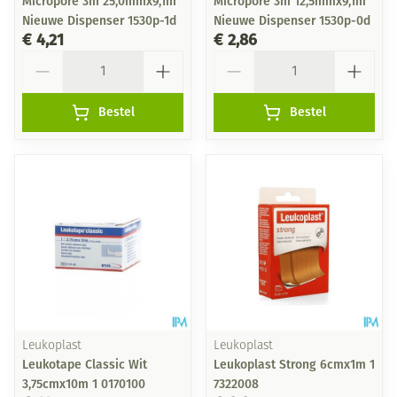
Micropore 3m 25,0mmx9,1m
Micropore 3m 12,5mmx9,1m
Nieuwe Dispenser 1530p-1d
Nieuwe Dispenser 1530p-0d
€ 4,21
€ 2,86
Aantal
Aantal
Bestel
Bestel
Leukoplast
Leukoplast
Leukotape Classic Wit
Leukoplast Strong 6cmx1m 1
3,75cmx10m 1 0170100
7322008