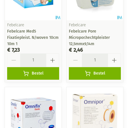
Febelcare
Febelcare
Febelcare Med5
Febelcare Pore
Fixatiepleist. N/woven 10cm
Micropor.hechtpleister
10m 1
12,5mmx9,14m
€ 7,23
€ 2,46
Aantal
Aantal
Bestel
Bestel