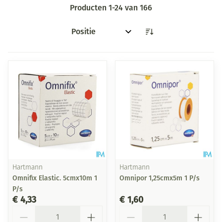
Producten
1
-
24
van
166
Sorteer op:
Hartmann
Hartmann
Omnifix Elastic. 5cmx10m 1
Omnipor 1,25cmx5m 1 P/s
P/s
€ 4,33
€ 1,60
Aantal
Aantal