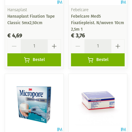
Hansaplast
Febelcare
Hansaplast Fixation Tape
Febelcare Med5
Classic 5mx2,50cm
Fixatiepleist. N/woven 10cm
2,5m 1
€ 4,69
€ 3,76
Aantal
Aantal
Bestel
Bestel