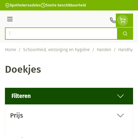
Ga naar de inhoud
Apothekersadvies
Snelle beschikbaarheid
Menu
Zoek
Product, merk, categorie...
Home
/
Schoonheid, verzorging en hygiëne
/
Handen
/
Handhygi
Doekjes
Filteren
Doorgaan naar productlijst
Prijs
filter