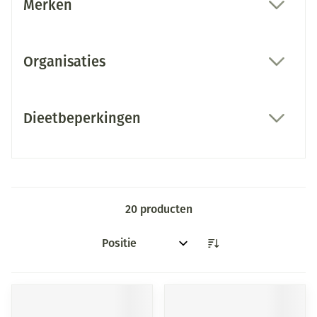
Merken
filter
Organisaties
filter
Dieetbeperkingen
filter
20
producten
Sorteer op: