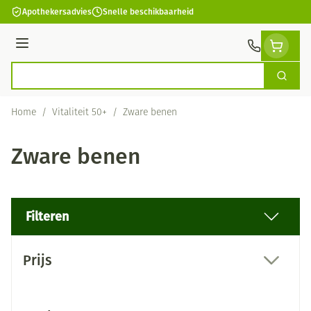
Ga naar de inhoud
Apothekersadvies
Snelle beschikbaarheid
Menu
Zoek
Product, merk, categorie...
Home
/
Vitaliteit 50+
/
Zware benen
Zware benen
Filteren
Doorgaan naar productlijst
Prijs
filter