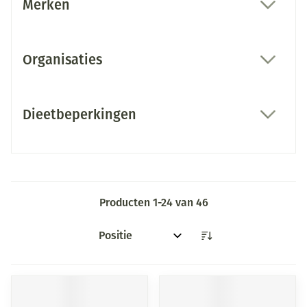
Merken
filter
Organisaties
filter
Dieetbeperkingen
filter
Producten
1
-
24
van
46
Sorteer op: