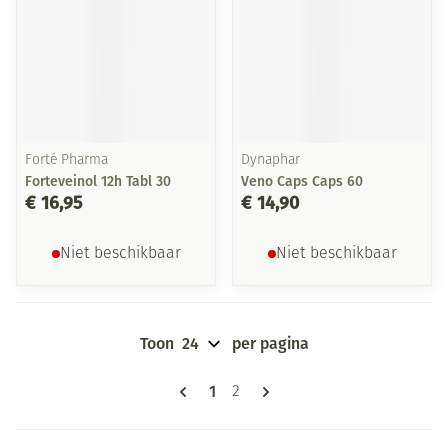
Forté Pharma
Dynaphar
Forteveinol 12h Tabl 30
Veno Caps Caps 60
€ 16,95
€ 14,90
Niet beschikbaar
Niet beschikbaar
Toon
per pagina
Pagina's
U lees momenteel pagina
1
Pagina
2