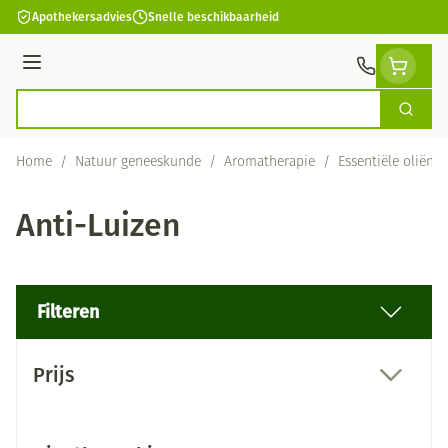
Ga naar de inhoud
Apothekersadvies
Snelle beschikbaarheid
Menu
Zoek
Product, merk, categorie...
Home
/
Natuur geneeskunde
/
Aromatherapie
/
Essentiële oliën
Anti-Luizen
Filteren
Doorgaan naar productlijst
Prijs
filter