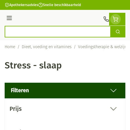
Ga naar de inhoud
Apothekersadvies
Snelle beschikbaarheid
Menu
Zoek
Product, merk, categorie...
Home
/
Dieet, voeding en vitamines
/
Voedingstherapie & welzijn
Stress - slaap
Filteren
Doorgaan naar productlijst
Prijs
filter