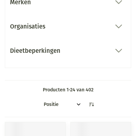
Merken
filter
Organisaties
filter
Dieetbeperkingen
filter
Producten
1
-
24
van
402
Sorteer op: