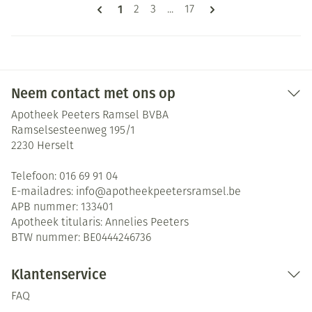
Pagina's
U lees momenteel pagina
1
Pagina
Pagina
Pagina
2
3
...
17
Neem contact met ons op
Apotheek Peeters Ramsel BVBA
Ramselsesteenweg 195/1
2230
Herselt
Telefoon:
016 69 91 04
E-mailadres:
info@
apotheekpeetersramsel.be
APB nummer:
133401
Apotheek titularis:
Annelies Peeters
BTW nummer:
BE0444246736
Klantenservice
FAQ