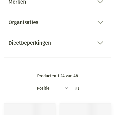
Merken
filter
Organisaties
filter
Dieetbeperkingen
filter
Producten
1
-
24
van
48
Sorteer op: