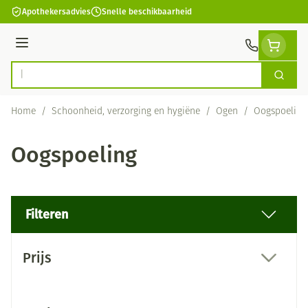
Ga naar de inhoud
Apothekersadvies
Snelle beschikbaarheid
Menu
Zoek
Product, merk, categorie...
Home
/
Schoonheid, verzorging en hygiëne
/
Ogen
/
Oogspoeling
Oogspoeling
Filteren
Doorgaan naar productlijst
Prijs
filter