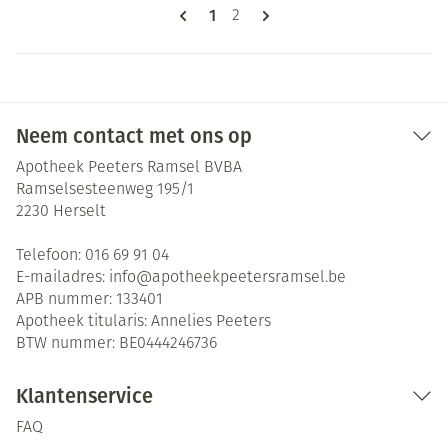
Pagina's
U lees momenteel pagina
1
Pagina
2
Neem contact met ons op
Apotheek Peeters Ramsel BVBA
Ramselsesteenweg 195/1
2230
Herselt
Telefoon:
016 69 91 04
E-mailadres:
info@
apotheekpeetersramsel.be
APB nummer:
133401
Apotheek titularis:
Annelies Peeters
BTW nummer:
BE0444246736
Klantenservice
FAQ