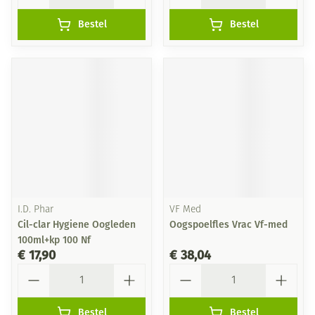
Bestel
Bestel
I.D. Phar
VF Med
Cil-clar Hygiene Oogleden
Oogspoelfles Vrac Vf-med
100ml+kp 100 Nf
€ 17,90
€ 38,04
Aantal
Aantal
Bestel
Bestel