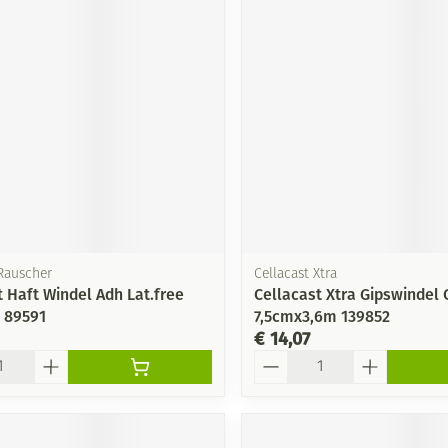
Mondmaskers
ging
Supplementen
Insectenwe
middelen
ssen
-
id
Rauscher
Cellacast Xtra
t Haft Windel Adh Lat.free
Cellacast Xtra Gipswindel
 89591
7,5cmx3,6m 139852
Zelfbruiner
Scheren
€ 14,07
Aantal