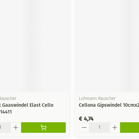
Rauscher
Lohmann Rauscher
t Gaaswindel Elast Cello
Cellona Gipswindel 10cmx
14411
€ 4,74
Aantal