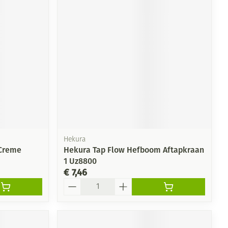
rende
Parfums en
geurproducten
Hekura
 Creme
Hekura Tap Flow Hefboom Aftapkraan
1 Uz8800
CBD
€ 7,46
Aantal