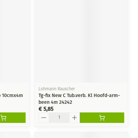
Lohmann Rauscher
lo 10cmx4m
Tg-fix New C Tub.verb. Kl Hoofd-arm-
been 4m 24242
€ 5,85
Aantal