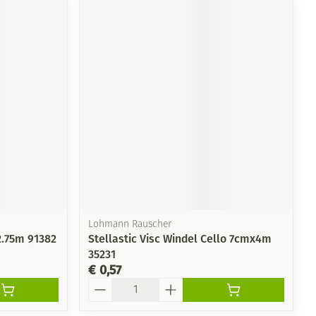
Lohmann Rauscher
2.75m 91382
Stellastic Visc Windel Cello 7cmx4m
35231
€ 0,57
Aantal