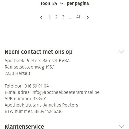
Toon
per pagina
Pagina's
U lees momenteel pagina
1
Pagina
Pagina
Pagina
2
3
...
41
Neem contact met ons op
Apotheek Peeters Ramsel BVBA
Ramselsesteenweg 195/1
2230
Herselt
Telefoon:
016 69 91 04
E-mailadres:
info@
apotheekpeetersramsel.be
APB nummer:
133401
Apotheek titularis:
Annelies Peeters
BTW nummer:
BE0444246736
Klantenservice