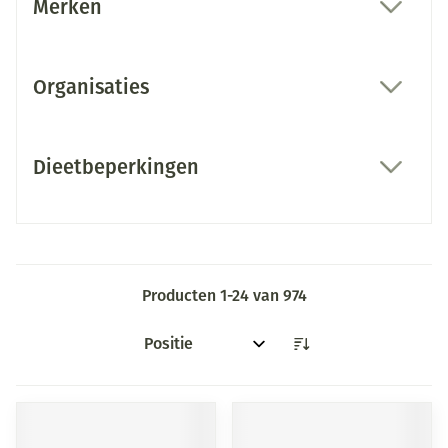
Merken
filter
Organisaties
filter
Dieetbeperkingen
filter
Producten
1
-
24
van
974
Sorteer op: