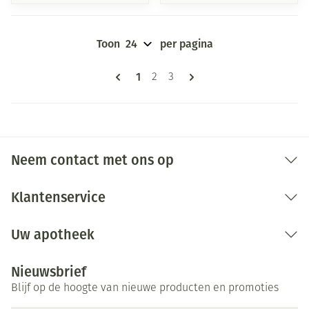
Toon
per pagina
Pagina's
U lees momenteel pagina
1
Pagina
Pagina
2
3
Neem contact met ons op
Klantenservice
Uw apotheek
Nieuwsbrief
Blijf op de hoogte van nieuwe producten en promoties