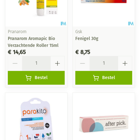
Pranarom
Gsk
Pranarom Aromapic Bio
Fenigel 30g
Verzachtende Roller 15ml
€ 14,65
€ 8,75
Aantal
Aantal
Bestel
Bestel