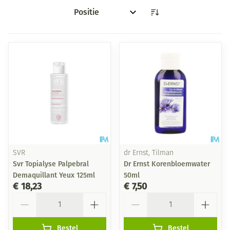
Sorteer op:
SVR
dr Ernst, Tilman
Svr Topialyse Palpebral
Dr Ernst Korenbloemwater
Demaquillant Yeux 125ml
50ml
€ 18,23
€ 7,50
Aantal
Aantal
Bestel
Bestel