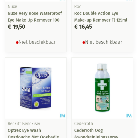
Nuxe
Roc
Nuxe Very Rose Waterproof
Roc Double Action Eye
Eye Make Up Remover 100
Make-up Remover Fl 125ml
€ 19,50
€ 16,45
Niet beschikbaar
Niet beschikbaar
Reckitt Benckiser
Cederroth
Optrex Eye Wash
Cederroth Oog
Oogdouche Met Oogbadje
&wondreinigingsspray