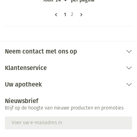
Pagina's
U lees momenteel pagina
1
Pagina
2
Neem contact met ons op
Klantenservice
Uw apotheek
Nieuwsbrief
Blijf op de hoogte van nieuwe producten en promoties
E-mail adres