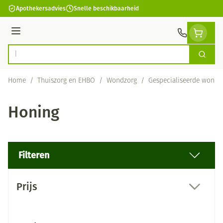
Ga naar de inhoud
Apothekersadvies
Snelle beschikbaarheid
Menu
Zoek
Product, merk, categorie...
Home
/
Thuiszorg en EHBO
/
Wondzorg
/
Gespecialiseerde wondz
Honing
Filteren
Doorgaan naar productlijst
Prijs
filter