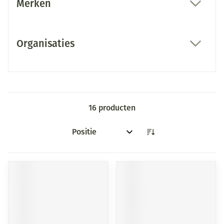
Merken
filter
Organisaties
filter
16
producten
Sorteer op: