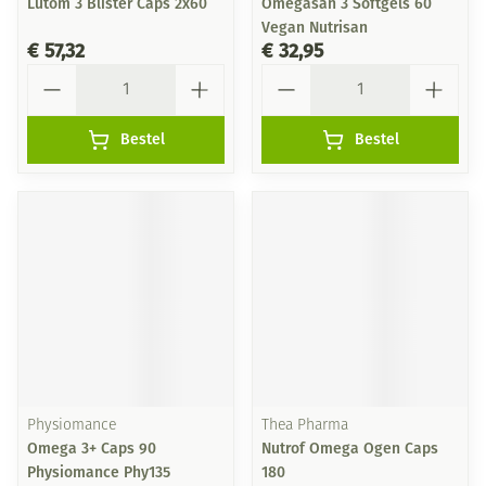
Lutom 3 Blister Caps 2x60
Omegasan 3 Softgels 60
Vegan Nutrisan
€ 57,32
€ 32,95
Aantal
Aantal
Bestel
Bestel
Physiomance
Thea Pharma
Omega 3+ Caps 90
Nutrof Omega Ogen Caps
Physiomance Phy135
180