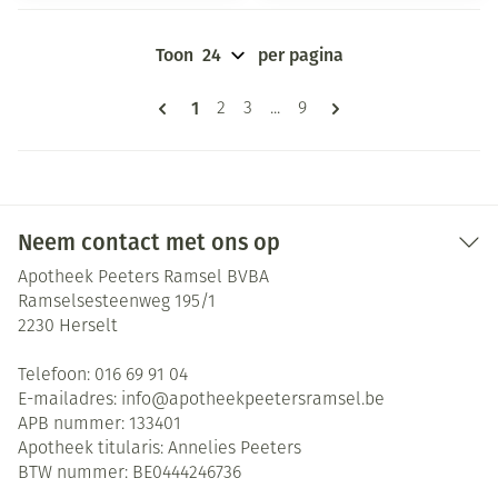
Toon
per pagina
Pagina's
U lees momenteel pagina
1
Pagina
Pagina
Pagina
2
3
...
9
Neem contact met ons op
Apotheek Peeters Ramsel BVBA
Ramselsesteenweg 195/1
2230
Herselt
Telefoon:
016 69 91 04
E-mailadres:
info@
apotheekpeetersramsel.be
APB nummer:
133401
Apotheek titularis:
Annelies Peeters
BTW nummer:
BE0444246736