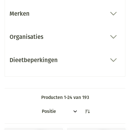
Merken
filter
Organisaties
filter
Dieetbeperkingen
filter
Producten
1
-
24
van
193
Sorteer op: