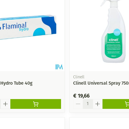
Mondmaskers
ging
Supplementen
Insectenwe
middelen
ssen
-
id
Clinell
 Hydro Tube 40g
Clinell Universal Spray 75
€ 19,66
Aantal
Zelfbruiner
Scheren