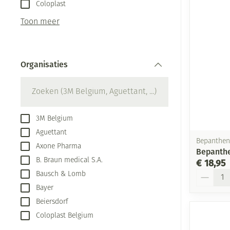
Aerosol toestel
kloven
Coloplast
Creme, gel en s
Aerosol accesso
Blaren
Toon meer
Zuurstof
Eelt
Ademhalingsste
Eksteroog - lik
Organisaties
Toon meer
filter
Spieren en gew
Specifiek voor
Naalden en spu
3M Belgium
Aguettant
Infecties
Lichaamsverzor
Spuiten
Bepanthen
Axone Pharma
Bepanthe
Deodorant
Oplossing voor 
B. Braun medical S.A.
€ 18,95
Gezichtsverzorg
Naalden
Aantal
Luizen
Bausch & Lomb
Bayer
Naalden voor in
pennaalden
Beiersdorf
Diagnostica
Coloplast Belgium
Toon meer