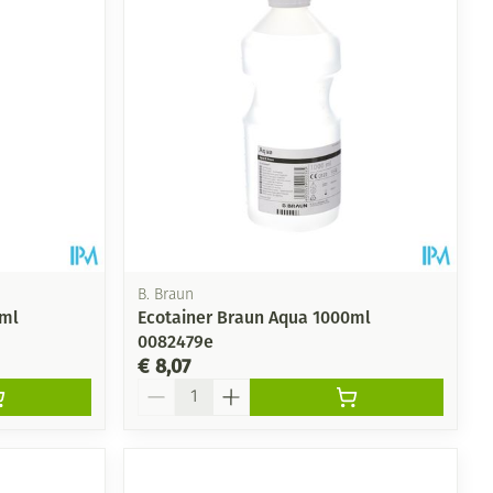
rende
Parfums en
geurproducten
B. Braun
0ml
Ecotainer Braun Aqua 1000ml
0082479e
€ 8,07
Aantal
CBD