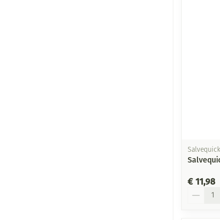
Salvequic
Salvequi
€ 11,98
Aantal