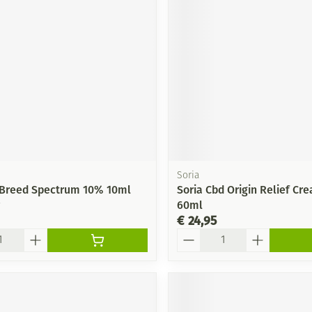
Mondmaskers
ging
Supplementen
Insectenwe
middelen
ssen
-
id
Soria
 Breed Spectrum 10% 10ml
Soria Cbd Origin Relief Cr
60ml
€ 24,95
Zelfbruiner
Scheren
Aantal