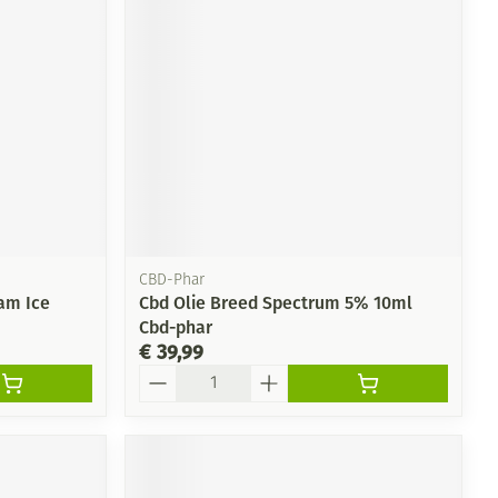
rende
Parfums en
geurproducten
CBD-Phar
eam Ice
Cbd Olie Breed Spectrum 5% 10ml
Cbd-phar
€ 39,99
CBD
Aantal