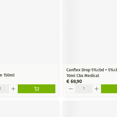
Canflex Drop 5%cbd + 5%c
m 150ml
10ml Cbx Medical
€ 69,90
Aantal