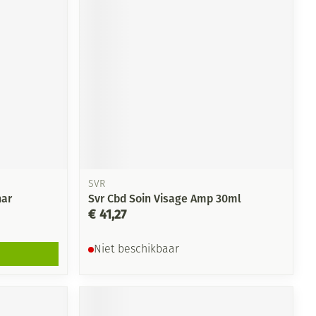
SVR
har
Svr Cbd Soin Visage Amp 30ml
€ 41,27
Niet beschikbaar