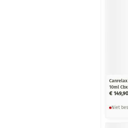
Canrelax
10ml Cbx
€ 149,9
Niet be