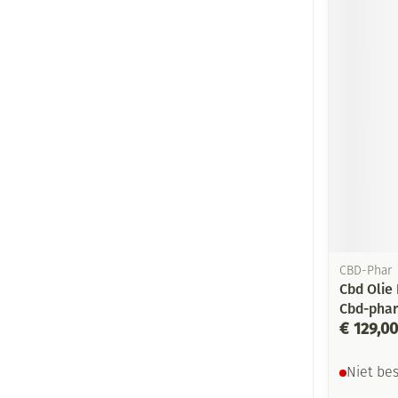
CBD-Phar
Cbd Olie
Cbd-phar
€ 129,00
Niet be