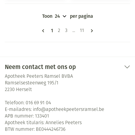
Toon
per pagina
Pagina's
U lees momenteel pagina
1
Pagina
Pagina
Pagina
2
3
...
11
Neem contact met ons op
Apotheek Peeters Ramsel BVBA
Ramselsesteenweg 195/1
2230
Herselt
Telefoon:
016 69 91 04
E-mailadres:
info@
apotheekpeetersramsel.be
APB nummer:
133401
Apotheek titularis:
Annelies Peeters
BTW nummer:
BE0444246736