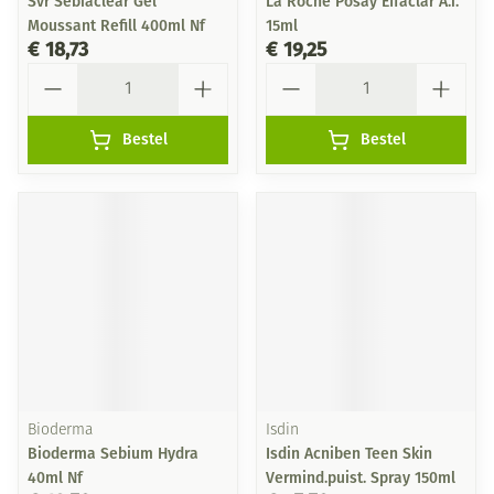
Svr Sebiaclear Gel
La Roche Posay Effaclar A.i.
Moussant Refill 400ml Nf
15ml
€ 18,73
€ 19,25
Aantal
Aantal
Bestel
Bestel
Bioderma
Isdin
Bioderma Sebium Hydra
Isdin Acniben Teen Skin
40ml Nf
Vermind.puist. Spray 150ml