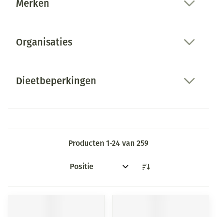
Merken
filter
Organisaties
filter
Dieetbeperkingen
filter
Producten
1
-
24
van
259
Sorteer op: