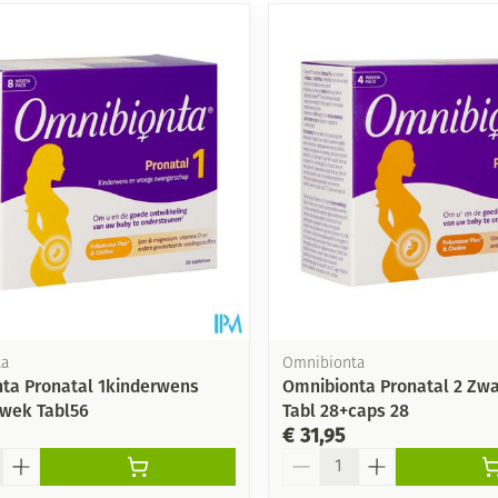
ta
Omnibionta
ta Pronatal 1kinderwens
Omnibionta Pronatal 2 Zw
wek Tabl56
Tabl 28+caps 28
€ 31,95
Aantal