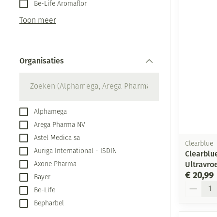
Aerosol toestel
kloven
Be-Life Aromaflor
Creme, gel en s
Aerosol accesso
Blaren
Toon meer
Zuurstof
Eelt
Ademhalingsste
Eksteroog - lik
Organisaties
Toon meer
filter
Spieren en gew
Specifiek voor
Naalden en spu
Alphamega
Arega Pharma NV
Infecties
Lichaamsverzor
Spuiten
Astel Medica sa
Clearblue
Deodorant
Oplossing voor 
Auriga International - ISDIN
Clearblu
Gezichtsverzorg
Naalden
Luizen
Ultravro
Axone Pharma
€ 20,99
Bayer
Naalden voor in
Aantal
pennaalden
Be-Life
Diagnostica
Bepharbel
Toon meer