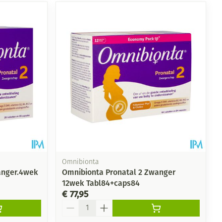
Omnibionta
anger.4wek
Omnibionta Pronatal 2 Zwanger
12wek Tabl84+caps84
€ 77,95
Aantal