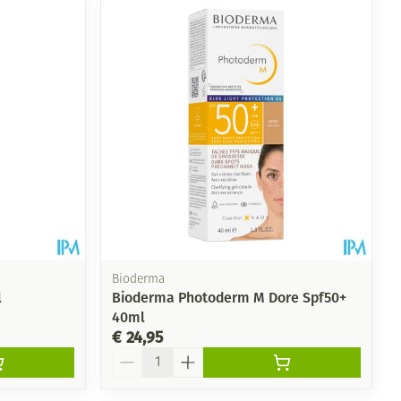
rende
Parfums en
geurproducten
Bioderma
l
Bioderma Photoderm M Dore Spf50+
40ml
CBD
€ 24,95
Aantal