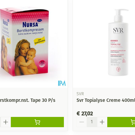
Mondmaskers
ging
Supplementen
Insectenwe
middelen
ssen
-
id
SVR
rstkompr.nst. Tape 30 P/s
Svr Topialyse Creme 400m
Zelfbruiner
Scheren
€ 27,02
Aantal