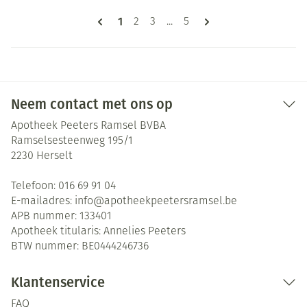
Pagina's
U lees momenteel pagina
1
Pagina
Pagina
Pagina
2
3
...
5
Neem contact met ons op
Apotheek Peeters Ramsel BVBA
Ramselsesteenweg 195/1
2230
Herselt
Telefoon:
016 69 91 04
E-mailadres:
info@
apotheekpeetersramsel.be
APB nummer:
133401
Apotheek titularis:
Annelies Peeters
BTW nummer:
BE0444246736
Klantenservice
FAQ