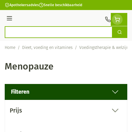
Ga naar de inhoud
Apothekersadvies
Snelle beschikbaarheid
Menu
Zoek
Product, merk, categorie...
Home
/
Dieet, voeding en vitamines
/
Voedingstherapie & welzijn
Menopauze
Filteren
Doorgaan naar productlijst
Prijs
filter