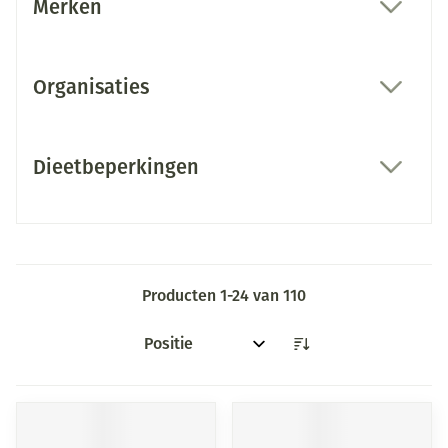
Merken
filter
Organisaties
filter
Dieetbeperkingen
filter
Producten
1
-
24
van
110
Sorteer op: