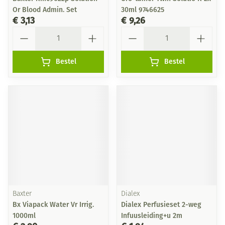
Or Blood Admin. Set
30ml 9746625
€ 3,13
€ 9,26
Aantal
Aantal
Bestel
Bestel
Baxter
Dialex
Bx Viapack Water Vr Irrig.
Dialex Perfusieset 2-weg
1000ml
Infuusleiding+u 2m