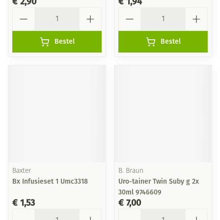
€ 2,90
€ 1,94
Aantal
Aantal
Bestel
Bestel
Baxter
B. Braun
Bx Infusieset 1 Umc3318
Uro-tainer Twin Suby g 2x
30ml 9746609
€ 1,53
€ 7,00
Aantal
Aantal