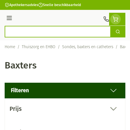
Ga naar de inhoud
Apothekersadvies
Snelle beschikbaarheid
Menu
Zoek
Product, merk, categorie...
Home
/
Thuiszorg en EHBO
/
Sondes, baxters en catheters
/
Baxte
Baxters
Filteren
Doorgaan naar productlijst
Prijs
filter