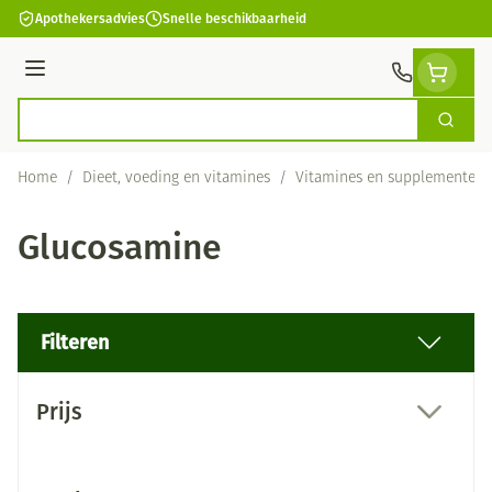
Ga naar de inhoud
Apothekersadvies
Snelle beschikbaarheid
Menu
Zoek
Product, merk, categorie...
Home
/
Dieet, voeding en vitamines
/
Vitamines en supplementen
Glucosamine
Filteren
Doorgaan naar productlijst
Prijs
filter