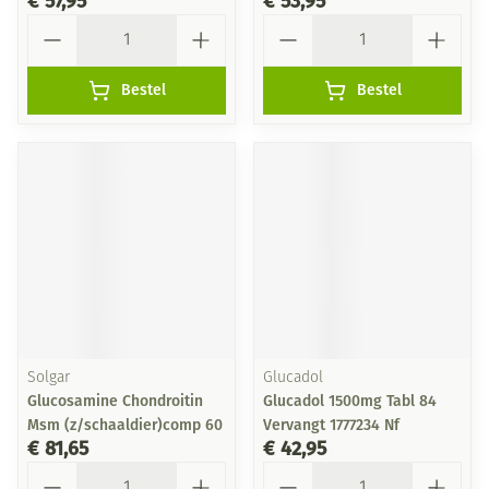
€ 57,95
€ 53,95
Aantal
Aantal
Bestel
Bestel
Solgar
Glucadol
Glucosamine Chondroitin
Glucadol 1500mg Tabl 84
Msm (z/schaaldier)comp 60
Vervangt 1777234 Nf
€ 81,65
€ 42,95
Aantal
Aantal