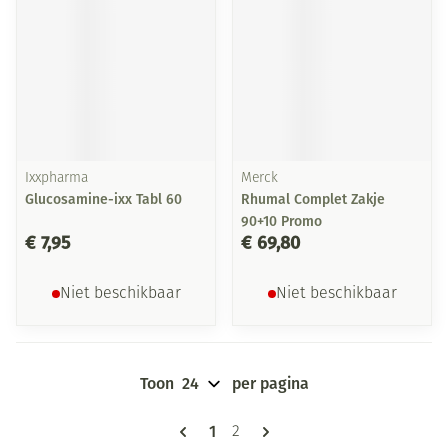
Ixxpharma
Merck
Glucosamine-ixx Tabl 60
Rhumal Complet Zakje
90+10 Promo
€ 7,95
€ 69,80
Niet beschikbaar
Niet beschikbaar
Toon
per pagina
Pagina's
U lees momenteel pagina
1
Pagina
2