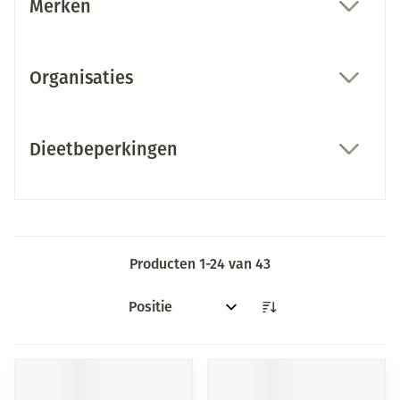
Merken
filter
Organisaties
filter
Dieetbeperkingen
filter
Producten
1
-
24
van
43
Sorteer op: