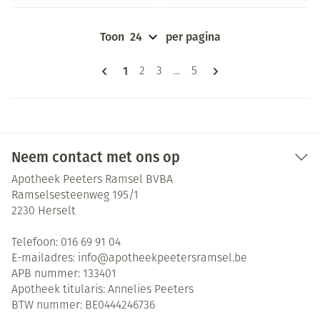
Toon
per pagina
Pagina's
U lees momenteel pagina
1
Pagina
Pagina
Pagina
2
3
...
5
Neem contact met ons op
Apotheek Peeters Ramsel BVBA
Ramselsesteenweg 195/1
2230
Herselt
Telefoon:
016 69 91 04
E-mailadres:
info@
apotheekpeetersramsel.be
APB nummer:
133401
Apotheek titularis:
Annelies Peeters
BTW nummer:
BE0444246736