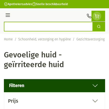
Ga naar de inhoud
Apothekersadvies
Snelle beschikbaarheid
Menu
Zoek
Product, merk, categorie...
Home
/
Schoonheid, verzorging en hygiëne
/
Gezichtsverzorging
/
Gevoelige huid -
geïrriteerde huid
Filteren
Doorgaan naar productlijst
Prijs
filter