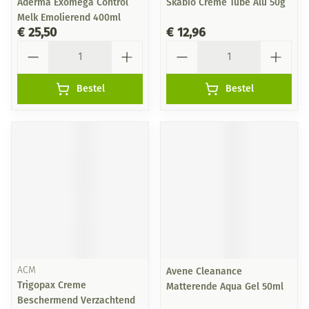
Aderma Exomega Control
Skabio Creme Tube Alu 50g
Melk Emolierend 400ml
€ 25,50
€ 12,96
Aantal
Aantal
Bestel
Bestel
ACM
Avene Cleanance
Trigopax Creme
Matterende Aqua Gel 50ml
Beschermend Verzachtend