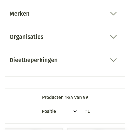
Merken
filter
Organisaties
filter
Dieetbeperkingen
filter
Producten
1
-
24
van
99
Sorteer op: