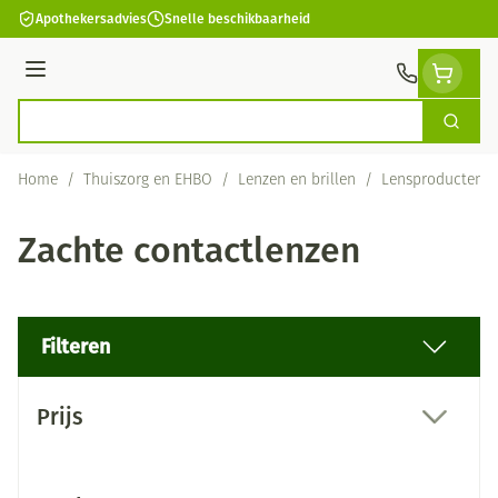
Ga naar de inhoud
Apothekersadvies
Snelle beschikbaarheid
Menu
Zoek
Product, merk, categorie...
Home
/
Thuiszorg en EHBO
/
Lenzen en brillen
/
Lensproducten
Zachte contactlenzen
Filteren
Doorgaan naar productlijst
Prijs
filter