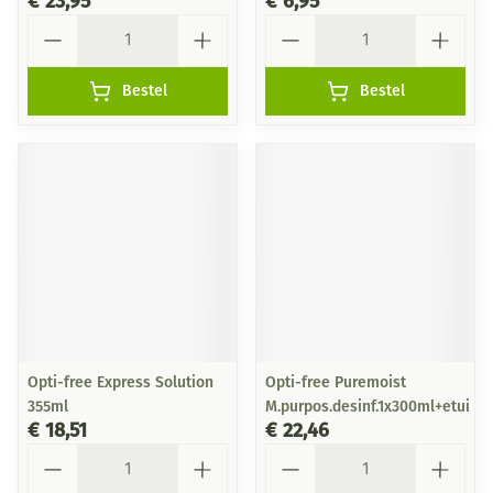
€ 23,95
€ 6,95
Aantal
Aantal
Bestel
Bestel
Opti-free Express Solution
Opti-free Puremoist
355ml
M.purpos.desinf.1x300ml+etui
€ 18,51
€ 22,46
Aantal
Aantal