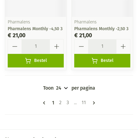
Pharmalens
Pharmalens
Pharmalens Monthly -4,50 3
Pharmalens Monthly -2,50 3
€ 21,00
€ 21,00
Aantal
Aantal
Bestel
Bestel
Toon
per pagina
Pagina's
U lees momenteel pagina
1
Pagina
Pagina
Pagina
2
3
...
11