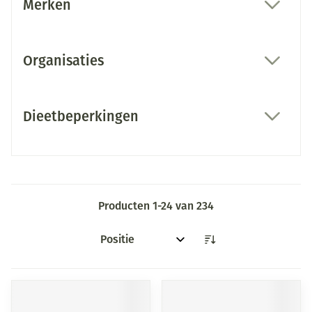
Merken
filter
Organisaties
filter
Dieetbeperkingen
filter
Producten
1
-
24
van
234
Sorteer op: