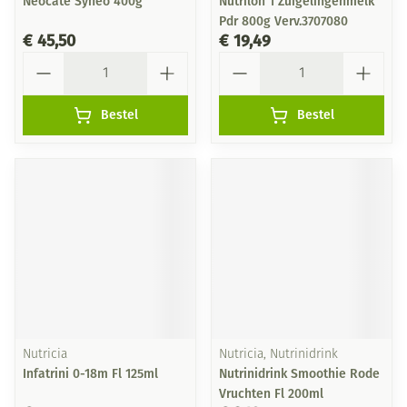
Neocate Syneo 400g
Nutrilon 1 Zuigelingenmelk
Pdr 800g Verv.3707080
€ 45,50
€ 19,49
Aantal
Aantal
Bestel
Bestel
Nutricia
Nutricia, Nutrinidrink
Infatrini 0-18m Fl 125ml
Nutrinidrink Smoothie Rode
Vruchten Fl 200ml