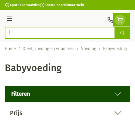
Ga naar de inhoud
Apothekersadvies
Snelle beschikbaarheid
Menu
Zoek
Product, merk, categorie...
Home
/
Dieet, voeding en vitamines
/
Voeding
/
Babyvoeding
Babyvoeding
Filteren
Doorgaan naar productlijst
Prijs
filter