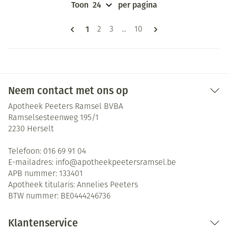
Toon
per pagina
Pagina's
U lees momenteel pagina
1
Pagina
Pagina
Pagina
2
3
...
10
Neem contact met ons op
Apotheek Peeters Ramsel BVBA
Ramselsesteenweg 195/1
2230
Herselt
Telefoon:
016 69 91 04
E-mailadres:
info@
apotheekpeetersramsel.be
APB nummer:
133401
Apotheek titularis:
Annelies Peeters
BTW nummer:
BE0444246736
Klantenservice