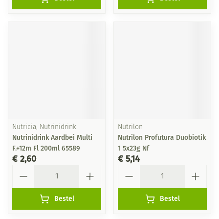
Nutricia, Nutrinidrink
Nutrilon
Nutrinidrink Aardbei Multi
Nutrilon Profutura Duobiotik
F.+12m Fl 200ml 65589
1 5x23g Nf
€ 2,60
€ 5,14
Aantal
Aantal
Bestel
Bestel