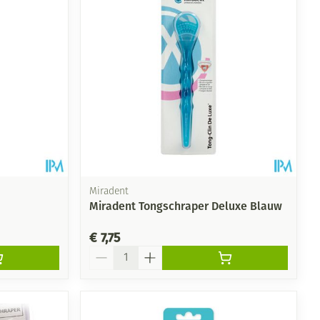
rende
Parfums en
geurproducten
Miradent
Miradent Tongschraper Deluxe Blauw
€ 7,75
Aantal
CBD