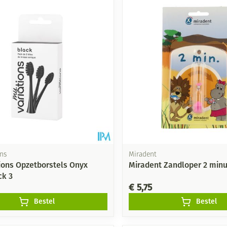
ns
Miradent
ions Opzetborstels Onyx
Miradent Zandloper 2 min
ck 3
€ 5,75
Bestel
Bestel