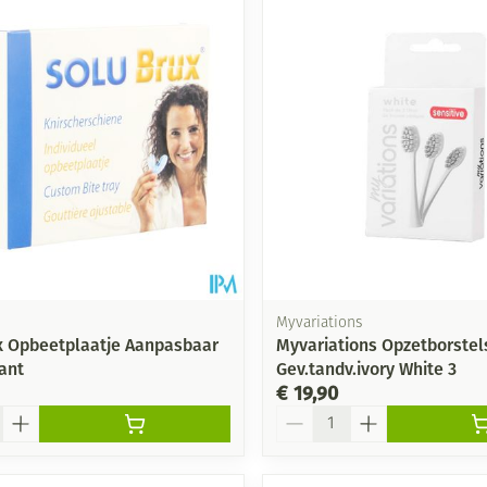
Myvariations
x Opbeetplaatje Aanpasbaar
Myvariations Opzetborstel
ant
Gev.tandv.ivory White 3
€ 19,90
Aantal