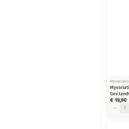
Myvariatio
Myvariat
Gev.tand
€ 19,90
Aantal