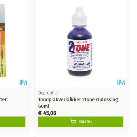
Deprophar
uten
Tandplakverklikker 2tone Oplossing
60ml
€ 45,00
Bestel