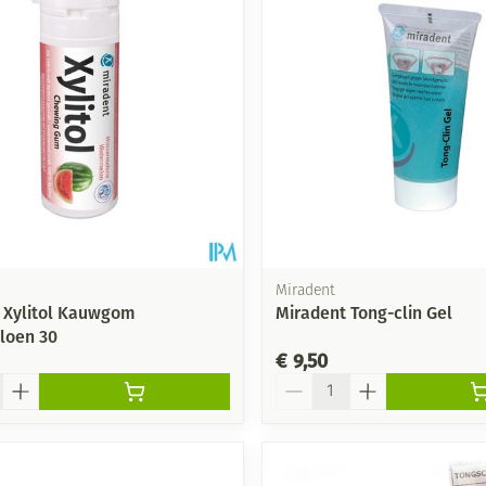
Mondmaskers
ging
Supplementen
Insectenwe
middelen
ssen
-
id
Miradent
 Xylitol Kauwgom
Miradent Tong-clin Gel
loen 30
€ 9,50
Aantal
Zelfbruiner
Scheren