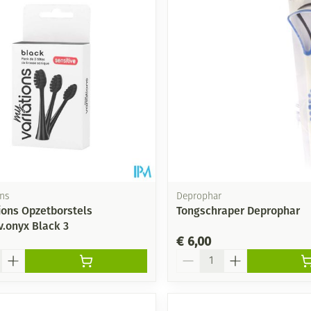
ns
Deprophar
ions Opzetborstels
Tongschraper Deprophar
v.onyx Black 3
€ 6,00
Aantal