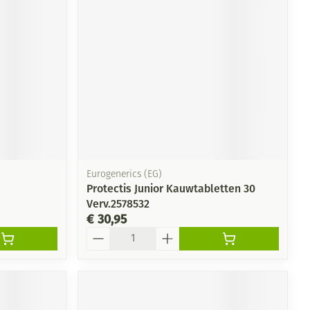
rende
Parfums en
geurproducten
Eurogenerics (EG)
Protectis Junior Kauwtabletten 30
Verv.2578532
€ 30,95
CBD
Aantal