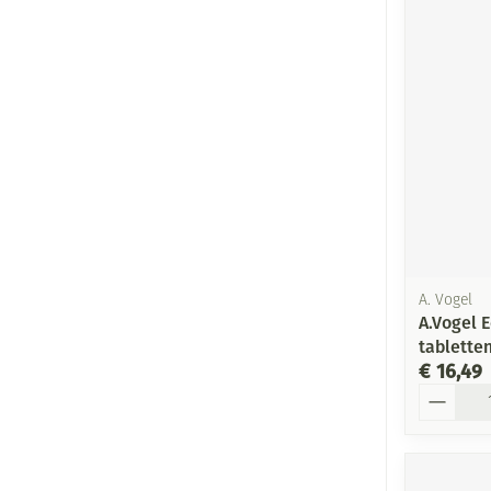
A. Vogel
A.Vogel E
tablette
€ 16,49
Aantal