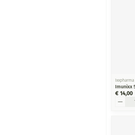
Ixxpharma
Imunixx 
€ 14,00
Aantal