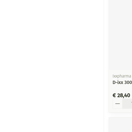
Ixxpharma
D-ixx 30
€ 28,40
Aantal