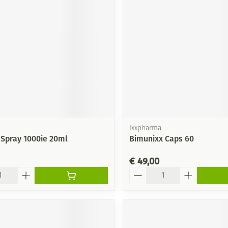
Mondmaskers
ging
Supplementen
Insectenwe
middelen
ssen
-
id
Ixxpharma
 Spray 1000ie 20ml
Bimunixx Caps 60
€ 49,00
Zelfbruiner
Scheren
Aantal