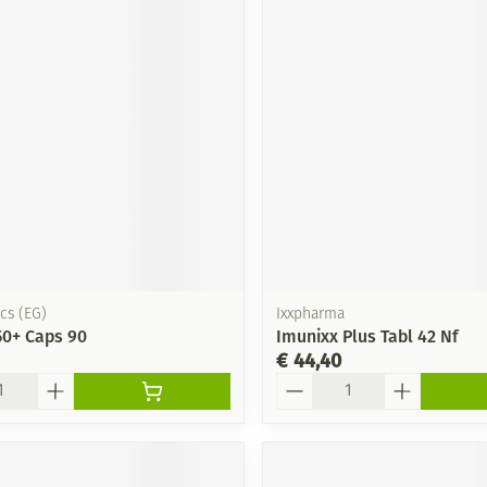
cs (EG)
Ixxpharma
50+ Caps 90
Imunixx Plus Tabl 42 Nf
€ 44,40
Aantal