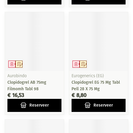
Geneesmiddel
Op voorschrift
Geneesmiddel
Op voorschrift
Aurobindo
Eurogenerics (EG)
Clopidogrel AB 75mg
Clopidogrel EG 75 Mg Tabl
Filmomh Tabl 98
Pell 28 X 75 Mg
€ 16,53
€ 8,80
Reserveer
Reserveer