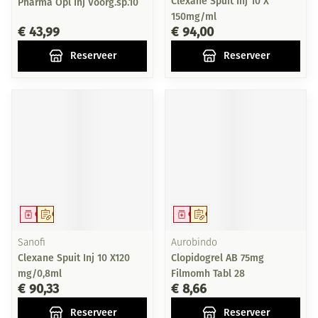
Clexane Spuit Inj 10 X
Pharma Opl Inj Voorg.sp.10
150mg/ml
€ 43,99
€ 94,00
Reserveer
Reserveer
Geneesmiddel
Op voorschrift
Geneesmiddel
Op voorschrift
Sanofi
Aurobindo
Clexane Spuit Inj 10 X120
Clopidogrel AB 75mg
mg/0,8ml
Filmomh Tabl 28
€ 90,33
€ 8,66
Reserveer
Reserveer