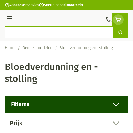
Ga naar de inhoud
Apothekersadvies
Snelle beschikbaarheid
Menu
Zoek
Product, merk, categorie...
Home
/
Geneesmiddelen
/
Bloedverdunning en -stolling
Bloedverdunning en -
stolling
Filteren
Doorgaan naar productlijst
Prijs
filter