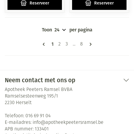
Reserveer
Reserveer
Toon
per pagina
Pagina's
U lees momenteel pagina
1
Pagina
Pagina
Pagina
2
3
...
8
Neem contact met ons op
Apotheek Peeters Ramsel BVBA
Ramselsesteenweg 195/1
2230
Herselt
Telefoon:
016 69 91 04
E-mailadres:
info@
apotheekpeetersramsel.be
APB nummer:
133401