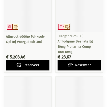
Geneesmiddel
Op voorschrift
Geneesmiddel
Op voorschrift
Altuvoct 4000ie Pdr +solv
Eurogenerics (EG)
Amlodipine Besilate Eg
Opl Inj Voorg. Spuit 3ml
10mg Pipharma Comp
100x10mg
€ 5.203,46
€ 23,67
Reserveer
Reserveer