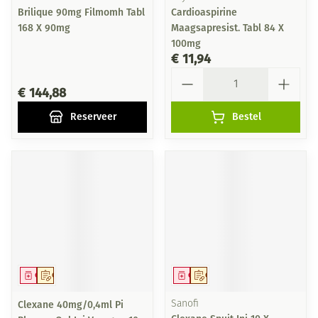
Brilique 90mg Filmomh Tabl
Cardioaspirine
168 X 90mg
Maagsapresist. Tabl 84 X
100mg
€ 11,94
Aantal
€ 144,88
Reserveer
Bestel
Geneesmiddel
Op voorschrift
Geneesmiddel
Op voorschrift
Clexane 40mg/0,4ml Pi
Sanofi