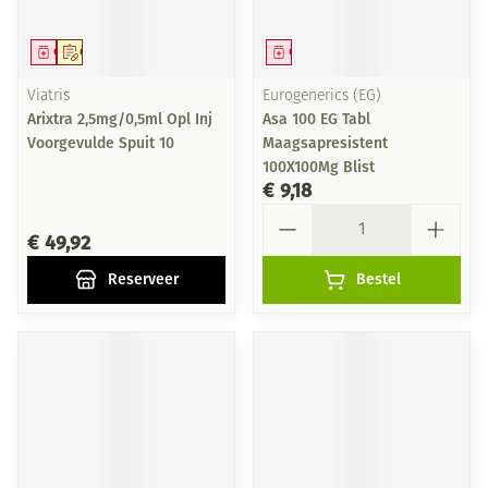
Geneesmiddel
Op voorschrift
Geneesmiddel
Viatris
Eurogenerics (EG)
Arixtra 2,5mg/0,5ml Opl Inj
Asa 100 EG Tabl
Voorgevulde Spuit 10
Maagsapresistent
100X100Mg Blist
€ 9,18
Aantal
€ 49,92
Reserveer
Bestel