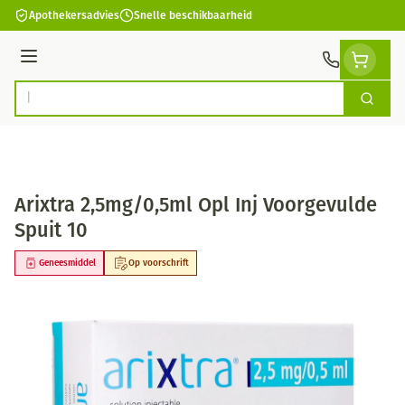
Ga naar de inhoud
Apothekersadvies
Snelle beschikbaarheid
Menu
Zoek
Product, merk, categorie...
Arixtra 2,5mg/0,5ml Opl Inj Voorgevulde
Spuit 10
Geneesmiddel
Op voorschrift