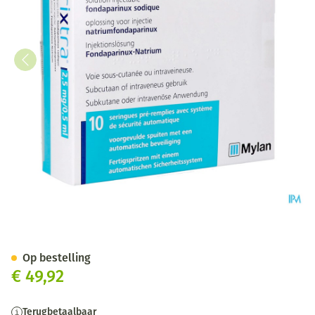
Arixtra 2,5mg/0,5ml Opl Inj V
Op bestelling
€ 49,92
Terugbetaalbaar