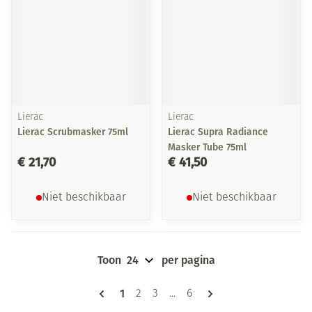
Lierac
Lierac
Lierac Scrubmasker 75ml
Lierac Supra Radiance
Masker Tube 75ml
€ 21,70
€ 41,50
Niet beschikbaar
Niet beschikbaar
Toon
per pagina
Pagina's
U lees momenteel pagina
1
Pagina
Pagina
Pagina
2
3
...
6