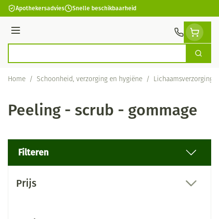
Ga naar de inhoud
Apothekersadvies
Snelle beschikbaarheid
Menu
Zoek
Product, merk, categorie...
Home
/
Schoonheid, verzorging en hygiëne
/
Lichaamsverzorging
Peeling - scrub - gommage
Filteren
Doorgaan naar productlijst
Prijs
filter