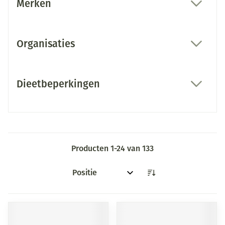
Merken
filter
Organisaties
filter
Dieetbeperkingen
filter
Producten
1
-
24
van
133
Sorteer op: