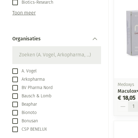
Aerosol toestel
kloven
Biotics-Research
Creme, gel en s
Aerosol accesso
Blaren
Toon meer
Zuurstof
Eelt
Ademhalingsste
Eksteroog - lik
Organisaties
Toon meer
filter
Spieren en gew
Specifiek voor
Naalden en spu
A. Vogel
Arkopharma
Infecties
Lichaamsverzor
Spuiten
Medoxys
BV Pharma Nord
Maculox+
Deodorant
Oplossing voor 
Bausch & Lomb
€ 18,05
Gezichtsverzorg
Naalden
Aantal
Luizen
Beaphar
Bionoto
Naalden voor in
pennaalden
Bonusan
Diagnostica
CSP BENELUX
Toon meer