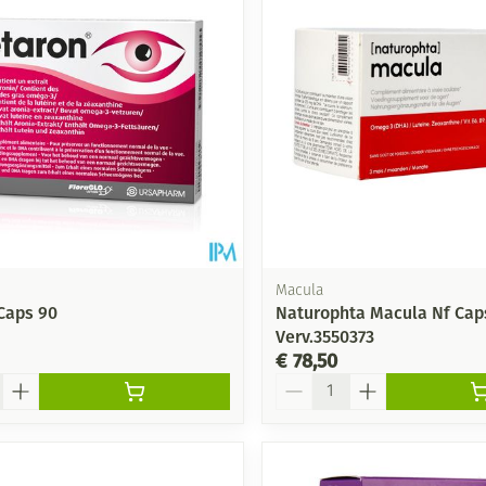
Mondmaskers
ging
Supplementen
Insectenwe
middelen
ssen
-
id
m
Macula
Caps 90
Naturophta Macula Nf Cap
Verv.3550373
€ 78,50
Aantal
Zelfbruiner
Scheren