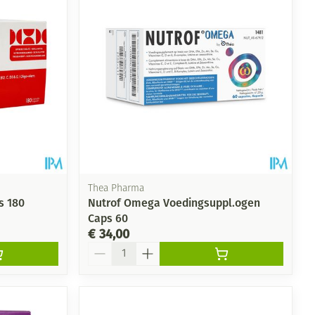
rende
Parfums en
geurproducten
Thea Pharma
s 180
Nutrof Omega Voedingsuppl.ogen
Caps 60
€ 34,00
Aantal
CBD