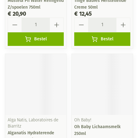
Mustela Pn Water Reinigend
Tinge Babies Herstellende
Z/spoelen 750ml
Creme 50ml
€ 20,90
€ 12,45
Aantal
Aantal
Bestel
Bestel
Alga Natis, Laboratoires de
Oh Baby!
Biarritz
Oh Baby Lichaamsmelk
Alganatis Hydraterende
250ml