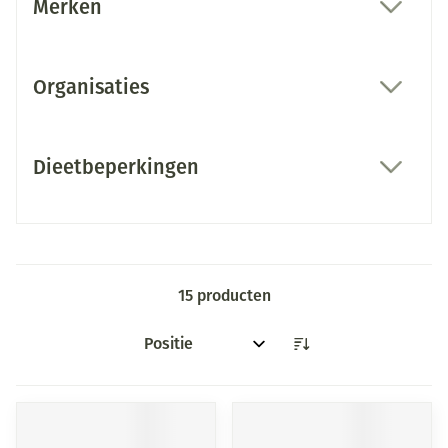
Merken
filter
Organisaties
filter
Dieetbeperkingen
filter
15
producten
Sorteer op: