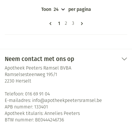
Toon
per pagina
Pagina's
U lees momenteel pagina
1
Pagina
Pagina
2
3
Neem contact met ons op
Apotheek Peeters Ramsel BVBA
Ramselsesteenweg 195/1
2230
Herselt
Telefoon:
016 69 91 04
E-mailadres:
info@
apotheekpeetersramsel.be
APB nummer:
133401
Apotheek titularis:
Annelies Peeters
BTW nummer:
BE0444246736