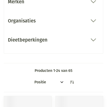
Merken
filter
Organisaties
filter
Dieetbeperkingen
filter
Producten
1
-
24
van
65
Sorteer op: