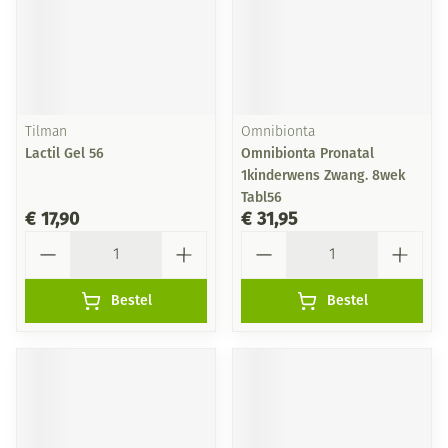
Tilman
Omnibionta
Lactil Gel 56
Omnibionta Pronatal
1kinderwens Zwang. 8wek
Tabl56
€ 17,90
€ 31,95
Aantal
Aantal
Bestel
Bestel