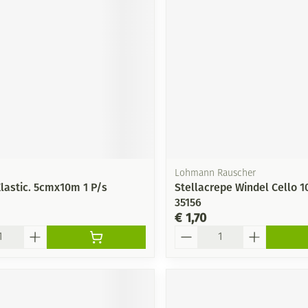
Mondmaskers
ging
Supplementen
Insectenwe
middelen
ssen
-
id
Lohmann Rauscher
Elastic. 5cmx10m 1 P/s
Stellacrepe Windel Cello
35156
€ 1,70
Zelfbruiner
Scheren
Aantal