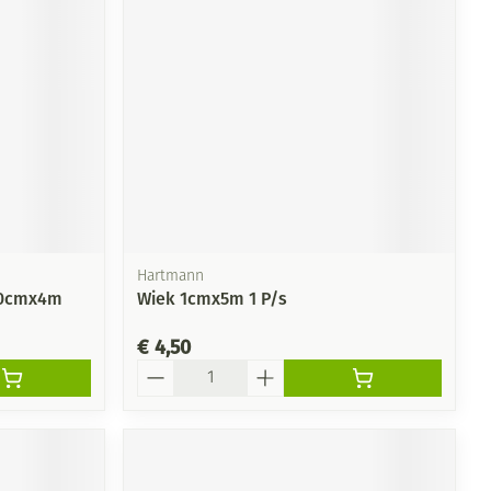
rende
Parfums en
geurproducten
Hartmann
 10cmx4m
Wiek 1cmx5m 1 P/s
€ 4,50
CBD
Aantal