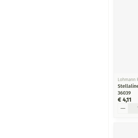
Lohmann 
Stellali
36039
€ 4,11
Aantal