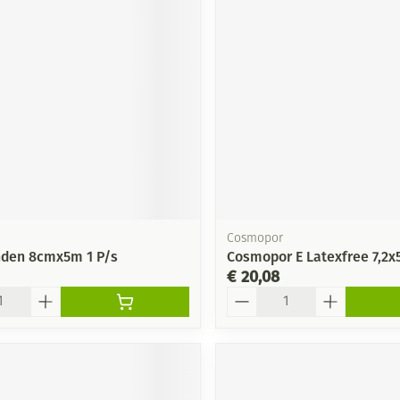
Cosmopor
nden 8cmx5m 1 P/s
Cosmopor E Latexfree 7,2x
€ 20,08
Aantal