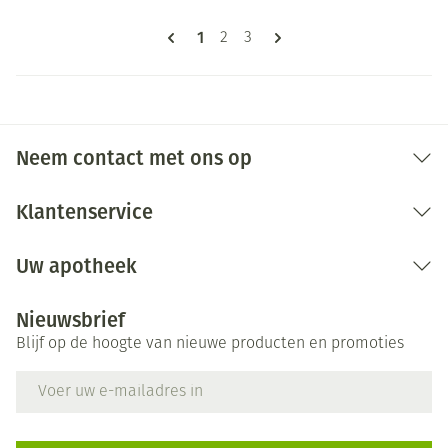
Pagina's
U lees momenteel pagina
1
Pagina
Pagina
2
3
Neem contact met ons op
Klantenservice
Uw apotheek
Nieuwsbrief
Blijf op de hoogte van nieuwe producten en promoties
E-mail adres