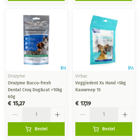
Orozyme
Virbac
Orozyme Bucco-fresh
Veggiedent Xs Hond >5kg
Dental Croq Dog&cat <10kg
Kauwreep 15
60g
€ 15,27
€ 17,19
Aantal
Aantal
Bestel
Bestel