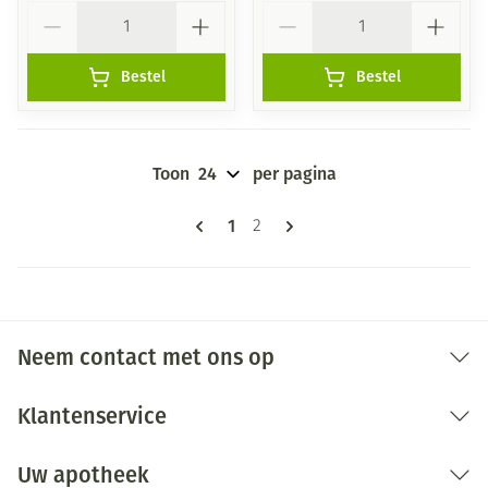
Aantal
Aantal
Bestel
Bestel
Toon
per pagina
Pagina's
U lees momenteel pagina
1
Pagina
2
Neem contact met ons op
Klantenservice
Uw apotheek