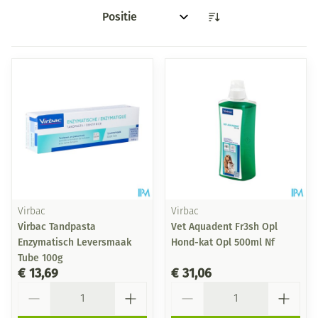
Sorteer op:
Virbac
Virbac
Virbac Tandpasta
Vet Aquadent Fr3sh Opl
Enzymatisch Leversmaak
Hond-kat Opl 500ml Nf
Tube 100g
€ 13,69
€ 31,06
Aantal
Aantal