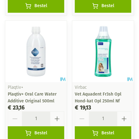
Bestel
Bestel
Plaqtiv+
Virbac
Plaqtiv+ Oral Care Water
Vet Aquadent Fr3sh Opl
Additive Original 500ml
Hond-kat Opl 250ml Nf
€ 23,16
€ 19,13
Aantal
Aantal
Bestel
Bestel