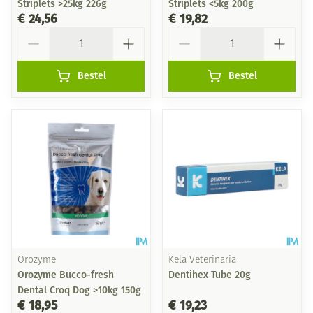
Striplets >25kg 226g
Striplets <5kg 200g
€ 24,56
€ 19,82
Aantal
Aantal
Bestel
Bestel
Orozyme
Kela Veterinaria
Orozyme Bucco-fresh
Dentihex Tube 20g
Dental Croq Dog >10kg 150g
€ 18,95
€ 19,23