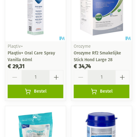
Plaqtiv+
Orozyme
Plaqtiv+ Oral Care Spray
Orozyme Rf2 Smakelijke
Vanilla 60ml
Stick Hond Large 28
€ 29,31
€ 34,74
Aantal
Aantal
Bestel
Bestel