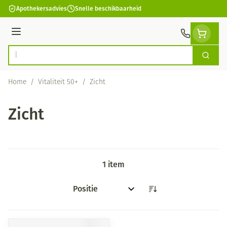
Ga naar de inhoud
Apothekersadvies
Snelle beschikbaarheid
Menu
Zoek
Product, merk, categorie...
Home
/
Vitaliteit 50+
/
Zicht
Zicht
1
item
Sorteer op: