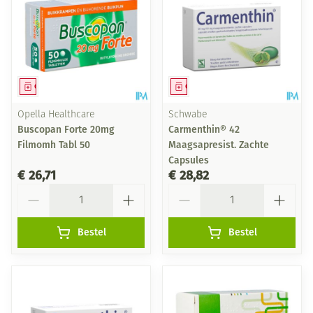
Geneesmiddel
Geneesmiddel
Opella Healthcare
Schwabe
Buscopan Forte 20mg
Carmenthin® 42
Filmomh Tabl 50
Maagsapresist. Zachte
Capsules
€ 26,71
€ 28,82
Aantal
Aantal
Bestel
Bestel