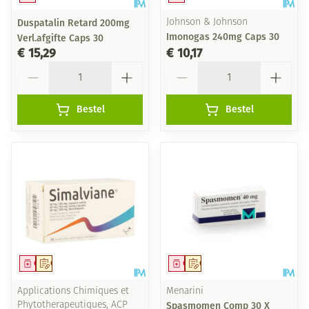
Duspatalin Retard 200mg
Johnson & Johnson
Imonogas 240mg Caps 30
Verl.afgifte Caps 30
€ 15,29
€ 10,17
Aantal
Aantal
Bestel
Bestel
Geneesmiddel
Op voorschrift
Geneesmiddel
Op voorschrift
Applications Chimiques et
Menarini
Phytotherapeutiques, ACP
Spasmomen Comp 30 X