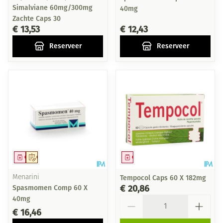
Simalviane 60mg/300mg
40mg
Zachte Caps 30
€ 13,53
€ 12,43
Reserveer
Reserveer
Geneesmiddel
Op voorschrift
Geneesmiddel
Menarini
Tempocol Caps 60 X 182mg
€ 20,86
Spasmomen Comp 60 X
Aantal
40mg
€ 16,46