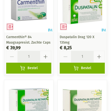
Geneesmiddel
Geneesmiddel
Carmenthin® 84
Duspatalin Drag 120 X
Maagsapresist. Zachte Caps
135mg
€ 39,99
€ 8,25
Aantal
Aantal
Bestel
Bestel