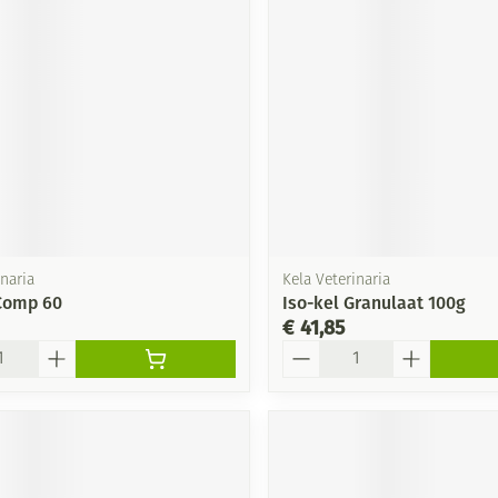
Mondmaskers
ging
Supplementen
Insectenwe
middelen
ssen
-
id
inaria
Kela Veterinaria
 Comp 60
Iso-kel Granulaat 100g
€ 41,85
Aantal
Zelfbruiner
Scheren