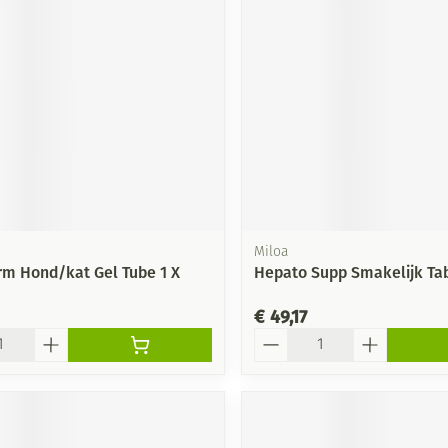
Miloa
rm Hond/kat Gel Tube 1 X
Hepato Supp Smakelijk Tab
€ 49,17
Aantal