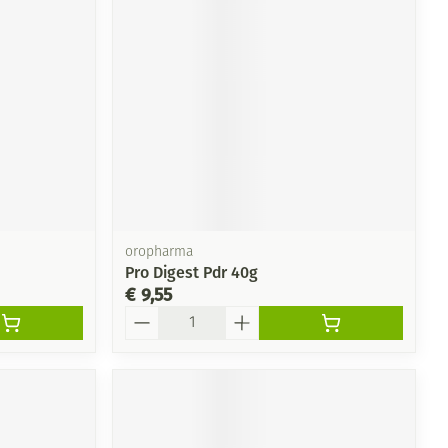
rende
Parfums en
geurproducten
oropharma
Pro Digest Pdr 40g
€ 9,55
Aantal
CBD