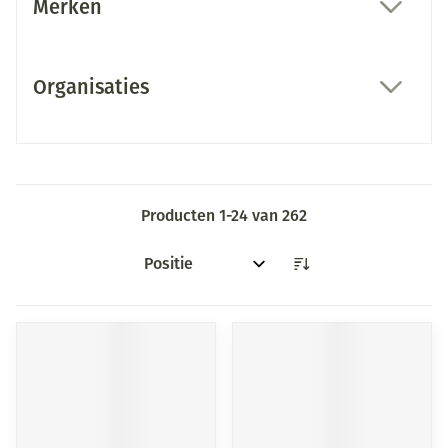
Merken
filter
Organisaties
filter
Producten
1
-
24
van
262
Sorteer op: