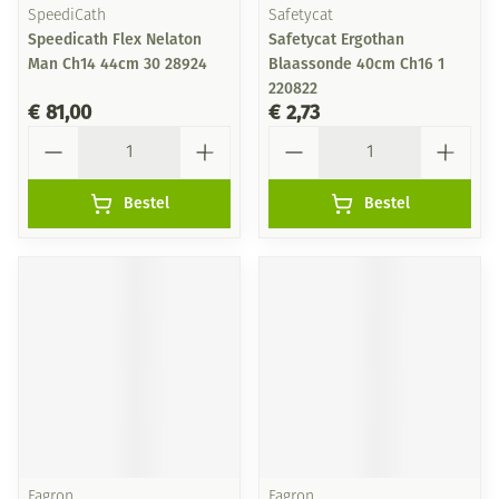
SpeediCath
Safetycat
Speedicath Flex Nelaton
Safetycat Ergothan
Man Ch14 44cm 30 28924
Blaassonde 40cm Ch16 1
220822
€ 81,00
€ 2,73
Aantal
Aantal
Bestel
Bestel
Fagron
Fagron