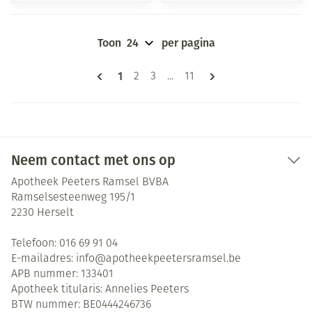
Toon
per pagina
Pagina's
U lees momenteel pagina
1
Pagina
Pagina
Pagina
2
3
...
11
Neem contact met ons op
Apotheek Peeters Ramsel BVBA
Ramselsesteenweg 195/1
2230
Herselt
Telefoon:
016 69 91 04
E-mailadres:
info@
apotheekpeetersramsel.be
APB nummer:
133401
Apotheek titularis:
Annelies Peeters
BTW nummer:
BE0444246736