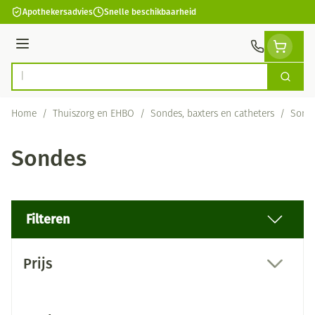
Ga naar de inhoud
Apothekersadvies
Snelle beschikbaarheid
Menu
Zoek
Product, merk, categorie...
Home
/
Thuiszorg en EHBO
/
Sondes, baxters en catheters
/
Sond
Sondes
Filteren
Doorgaan naar productlijst
Prijs
filter