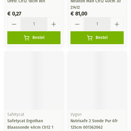
Uretr. Ch12 18cm Wit
Nelaton Man Ch12 40cm 30
27412
€ 0,27
€ 81,00
Aantal
Aantal
Bestel
Bestel
Safetycat
Vygon
Safetycat Ergothan
Nutrisafe 2 Sonde Pur 6fr
Blaassonde 40cm Ch12 1
125cm 001362062