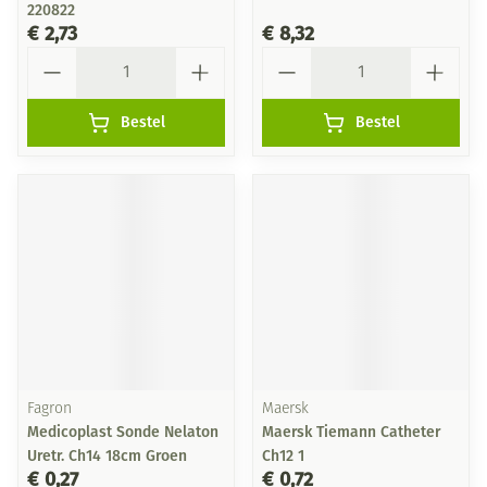
220822
€ 2,73
€ 8,32
Aantal
Aantal
Bestel
Bestel
Fagron
Maersk
Medicoplast Sonde Nelaton
Maersk Tiemann Catheter
Uretr. Ch14 18cm Groen
Ch12 1
€ 0,27
€ 0,72